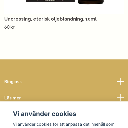
Uncrossing, eterisk oljeblandning, 10ml
60 kr
Ring oss
Läs mer
Vi använder cookies
Sociala medier
Vi använder cookies för att anpassa det innehåll som