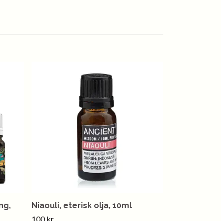
ng,
Niaouli, eterisk olja, 10ml
100 kr