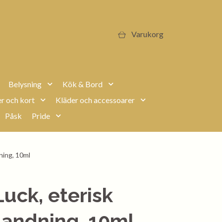
Varukorg
Belysning
Kök & Bord
r och kort
Kläder och accessoarer
Påsk
Pride
ning, 10ml
Luck, eterisk
landning, 10ml