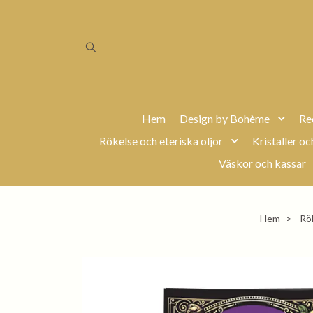
Hem
Design by Bohème
Re
Rökelse och eteriska oljor
Kristaller oc
Väskor och kassar
Hem
Rök