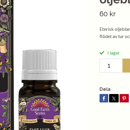
60 kr
Eterisk oljebla
flödet av tur o
I lager.
Dela