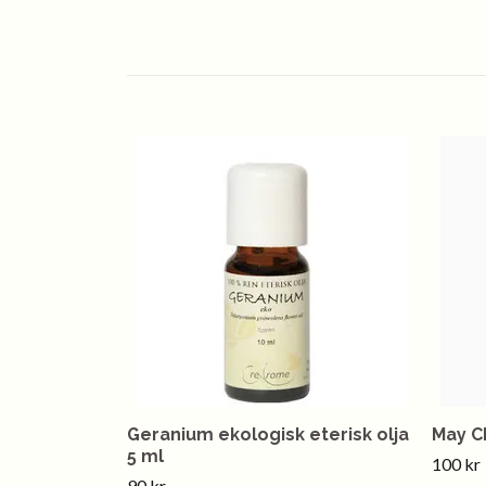
Geranium ekologisk eterisk olja
May Ch
5 ml
100 kr
90 kr