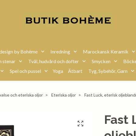
design by Bohème
Inredning
Marockansk Keramik
h stenar
Tvål, hudvård och dofter
Smycken
Böcke
Spel och pussel
Yoga
Ätbart
Tyg, Sybehör, Garn
else och eteriska oljor
Eteriska oljor
Fast Luck, eterisk oljebland
Fast 
oljeb