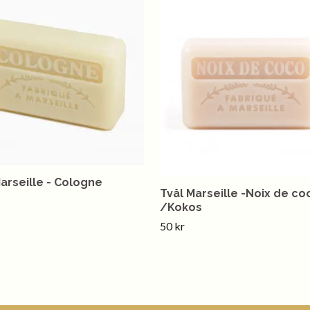
arseille - Cologne
Tvål Marseille -Noix de co
/Kokos
50 kr