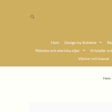
Hem
Design by Bohème
Re
Rökelse och eteriska oljor
Kristaller oc
Väskor och kassar
Hem