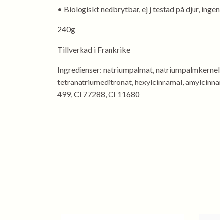
• Biologiskt nedbrytbar, ej j testad på djur, ingen 
240g
Tillverkad i Frankrike
Ingredienser: natriumpalmat, natriumpalmkernelat
tetranatriumeditronat, hexylcinnamal, amylcinnama
499, CI 77288, CI 11680