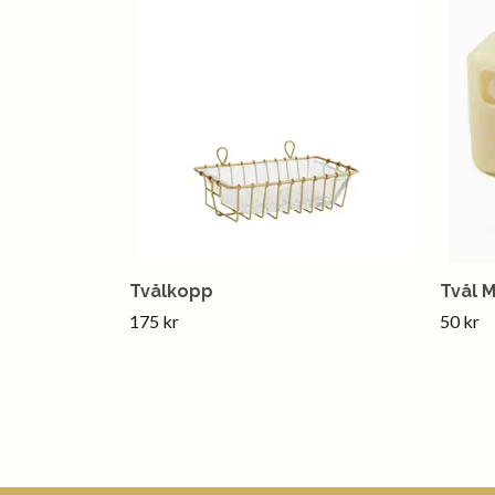
Tvålkopp
Tvål M
175 kr
50 kr