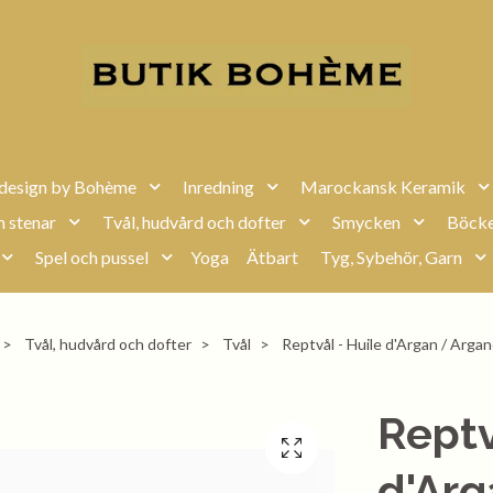
design by Bohème
Inredning
Marockansk Keramik
h stenar
Tvål, hudvård och dofter
Smycken
Böcke
Spel och pussel
Yoga
Ätbart
Tyg, Sybehör, Garn
Tvål, hudvård och dofter
Tvål
Reptvål - Huile d'Argan / Argan
Reptv
d'Arg