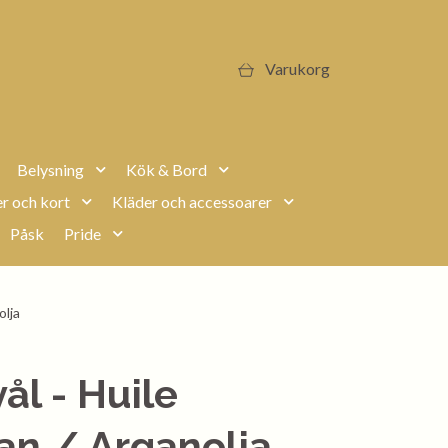
Varukorg
Belysning
Kök & Bord
r och kort
Kläder och accessoarer
Påsk
Pride
olja
ål - Huile
an / Arganolja