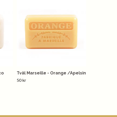
co
Tvål Marseille - Orange /Apelsin
50 kr