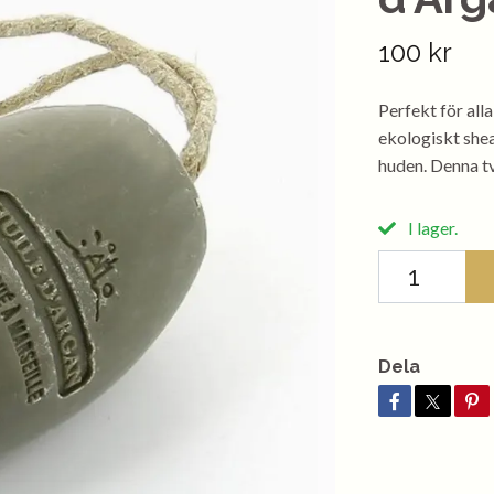
100 kr
Perfekt för all
ekologiskt shea
huden. Denna t
I lager.
Dela