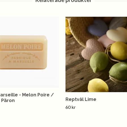
arseille - Melon Poire /
Reptvål Lime
 Päron
60 kr