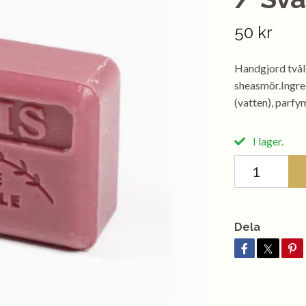
50 kr
Handgjord tvål
sheasmör.Ingre
(vatten), parf
I lager.
Dela