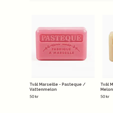
Tvål Marseille - Pasteque /
Tvål M
Vattenmelon
Melon
50 kr
50 kr