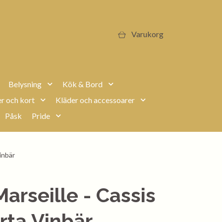
Varukorg
Belysning
Kök & Bord
r och kort
Kläder och accessoarer
Påsk
Pride
inbär
Marseille - Cassis
rta Vinbär