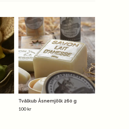
Tvålkub Åsnemjölk 260 g
100 kr