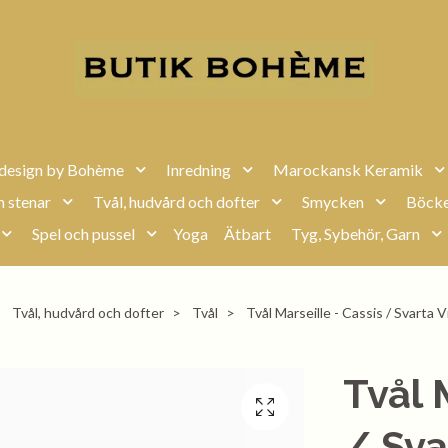
design by Bohème
Inredning
Marockansk Keramik
h stenar
Tvål, hudvård och dofter
Smycken
Böcke
Spel och pussel
Yoga
Ätbart
Tyg, Sybehör, Garn
Tvål, hudvård och dofter
Tvål
Tvål Marseille - Cassis / Svarta V
Tvål 
/ Sva