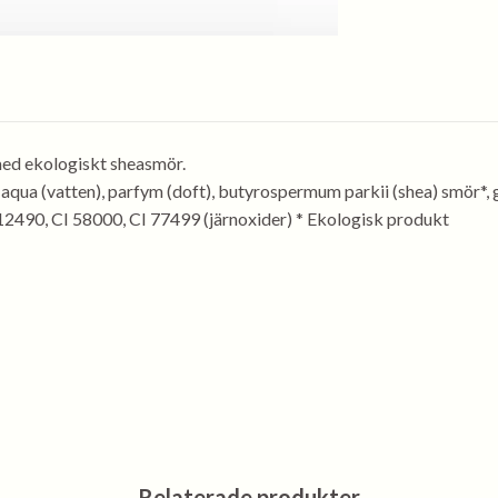
med ekologiskt sheasmör.
aqua (vatten), parfym (doft), butyrospermum parkii (shea) smör*, 
 12490, CI 58000, CI 77499 (järnoxider) * Ekologisk produkt