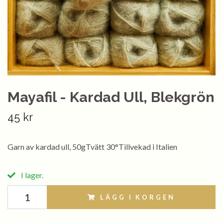
Mayafil - Kardad Ull, Blekgrön
45 kr
Garn av kardad ull, 50gTvätt 30°Tillvekad i Italien
I lager.
LÄGG I KORGEN