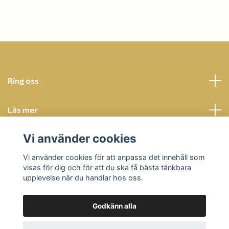
Ring oss
Läs mer
Vi använder cookies
Sociala medier
Vi använder cookies för att anpassa det innehåll som
visas för dig och för att du ska få bästa tänkbara
upplevelse när du handlar hos oss.
Godkänn alla
© 2026 Butik Bohème
Powered by Quickbutik