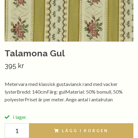
Talamona Gul
395 kr
Metervara med klassisk gustaviansk rand med vacker
lysterBredd: 140cmFärg: gulMaterial: 50% bomull, 50%
polyesterPriset är per meter. Ange antal i antalrutan
I lager.
LÄGG I KORGEN