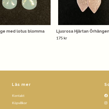
ge med lotus blomma
Ljusrosa Hjärtan Örhänge
175 kr
Läs mer
S
Kontakt
Köpvillkor