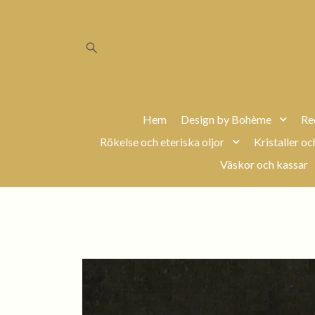
Hem
Design by Bohème
Re
Rökelse och eteriska oljor
Kristaller oc
Väskor och kassar