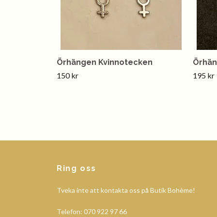
Örhängen Kvinnotecken
Örhän
150 kr
195 kr
Ring oss
Tveka inte att kontakta oss på Butik Bohème!
Telefon: 070 922 97 66