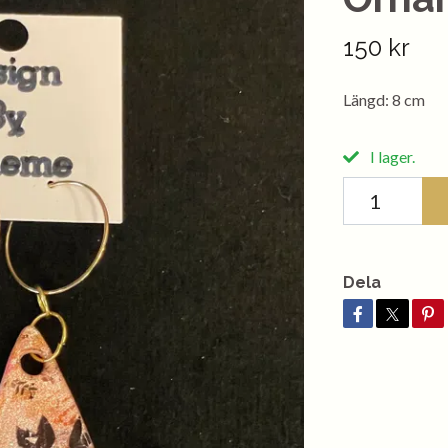
150 kr
Längd: 8 cm
I lager.
Dela