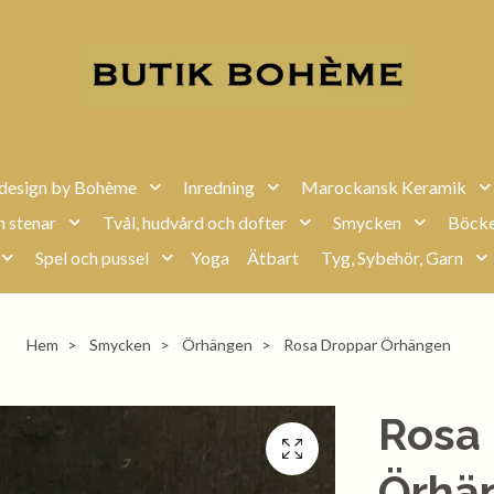
design by Bohème
Inredning
Marockansk Keramik
h stenar
Tvål, hudvård och dofter
Smycken
Böcke
Spel och pussel
Yoga
Ätbart
Tyg, Sybehör, Garn
Hem
Smycken
Örhängen
Rosa Droppar Örhängen
Rosa
Örhä