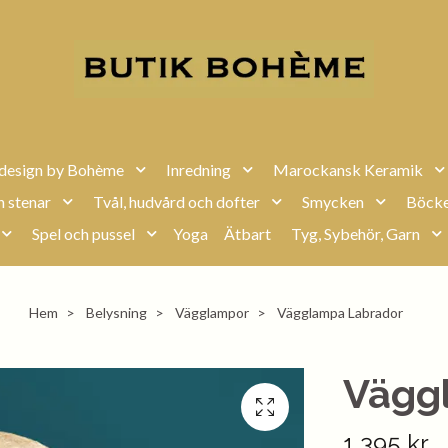
design by Bohème
Inredning
Marockansk Keramik
h stenar
Tvål, hudvård och dofter
Smycken
Böcke
Spel och pussel
Yoga
Ätbart
Tyg, Sybehör, Garn
Hem
Belysning
Vägglampor
Vägglampa Labrador
Vägg
1 395 kr