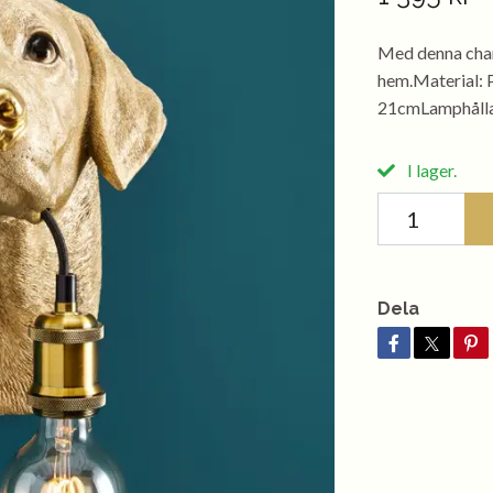
Med denna charm
hem.Material: P
21cmLamphålla
I lager.
Dela