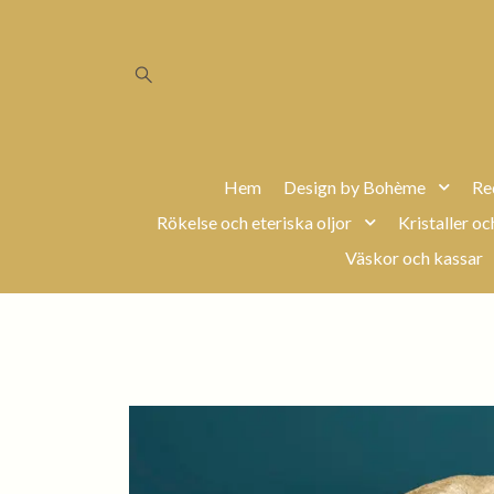
Hem
Design by Bohème
Re
Rökelse och eteriska oljor
Kristaller oc
Väskor och kassar