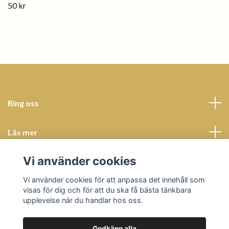
50 kr
Ring oss
Läs mer
Vi använder cookies
Sociala medier
Vi använder cookies för att anpassa det innehåll som
visas för dig och för att du ska få bästa tänkbara
upplevelse när du handlar hos oss.
Godkänn alla