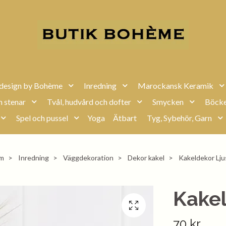
design by Bohème
Inredning
Marockansk Keramik
h stenar
Tvål, hudvård och dofter
Smycken
Böcke
Spel och pussel
Yoga
Ätbart
Tyg, Sybehör, Garn
m
Inredning
Väggdekoration
Dekor kakel
Kakeldekor Lju
Kakel
70 kr