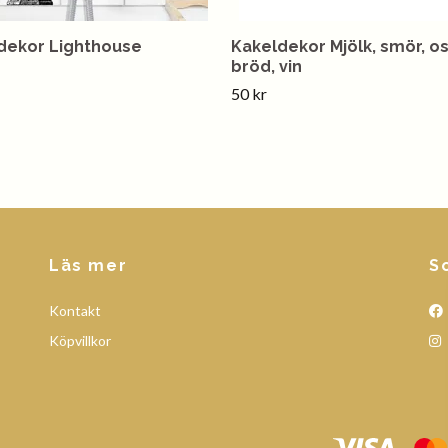
dekor Lighthouse
Kakeldekor Mjölk, smör, os
bröd, vin
50 kr
Läs mer
S
Kontakt
Köpvillkor