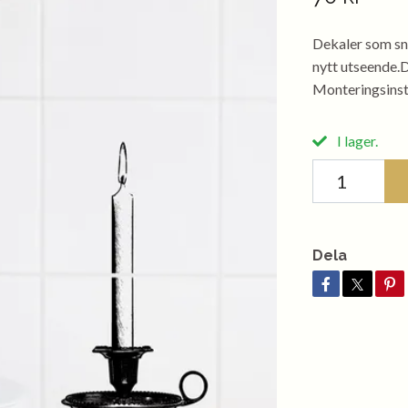
Dekaler som sna
nytt utseende.D
Monteringsinstr
I lager.
Dela