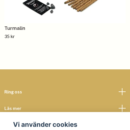
Turmalin
35 kr
Ring oss
Läs mer
Vi använder cookies
Sociala medier